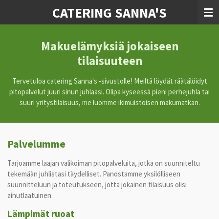
CATERING SANNA'S
Siirry
pääsisältöön
Makuelämyksiä jokaiseen
tilaisuuteen
Tervetuloa catering Sanna's -sivustolle! Meiltä löydät räätälöidyt
pitopalvelut juuri sinun juhlaasi. Olipa kyseessä pieni perhejuhla tai
suuri yritystilaisuus, me luomme ikimuistoisen makumatkan.
Palvelumme
Tarjoamme laajan valikoiman pitopalveluita, jotka on suunniteltu
tekemään juhlistasi täydelliset. Panostamme yksilölliseen
suunnitteluun ja toteutukseen, jotta jokainen tilaisuus olisi
ainutlaatuinen.
Lämpimät ruoat